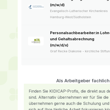
(m/w/d)
Evangelisch-Lutherischer Kirchenkreis
Hamburg-West/Südholstein
Personalsachbearbeiter:in Lohn
und Gehaltsabrechnung
(m/w/d/x)
Graf Recke Diakonie - kirchliche Stiftu
Als Arbeitgeber fachlic
Finden Sie KIDICAP-Profis, die direkt aus
sind. Alternativ übernehmen wir für Sie di
übernehmen gerne auch die Schulung und 
sich auf Ihre tägliche Arbeit fokussieren k